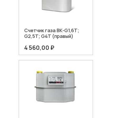
Счетчик газа ВК-G1,6Т;
G2,5Т; G4Т (правый)
4 560,00 ₽
В корзину