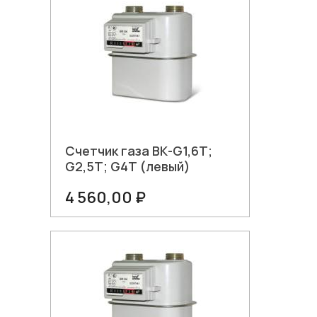
Счетчик газа ВК-G1,6Т;
G2,5Т; G4Т (левый)
4 560,00 ₽
В корзину