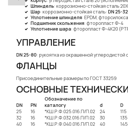
Корпус
: углеродистая сталь 20 (исполнение
Шпиндель
: коррозионно-стойкая сталь 20Х
Шар
: коррозионно-стойкая сталь:
DN 25-32
Уплотнение шпинделя
: EPDM, фторсилокс
Подшипник скольжения
: фторопласт Ф-4
Уплотнение шара
: фторопласт Ф-4К20 (PT
УПРАВЛЕНИЕ
DN 25-80
: рукоятка из окрашенной углеродистой
ФЛАНЦЫ
Присоединительные размеры по ГОСТ 33259
ОСНОВНЫЕ ТЕХНИЧЕСКИ
Обозначение по
DN
PN
каталогу
d
D
25
16
*КШ.Р.Ф.025.016.П/П.02
24
115
32
16
*КШ.Р.Ф.032.016.П/П.02
30
135
40
16
*КШ.Р.Ф.040.016.П/П.02
40
145