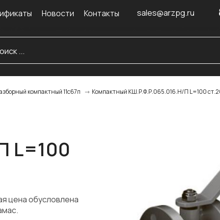
sales@arzpg.ru
ификаты
Новости
Контакты
Компактный КШ.Р.Ф.Р.065.016.Н/П L=100 ст.2
азборный компактный 11с67п
П L=100
ая цена обусловлена
амас.