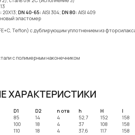
 2), сталь 09Г2С (исполнение 3)
13
:
20X13;
DN 40-65:
AISI 304;
DN 80:
AISI 409
ановый эластомер
FE+C, Teflon) с дублирующим уплотнением из фторсилак
 стали с полимерным наконечником
Е ХАРАКТЕРИСТИКИ
D1
D2
n отв
h
H
I
85
14
4
52,7
152
158
100
18
4
37
108
158
110
18
4
37,6
117
158