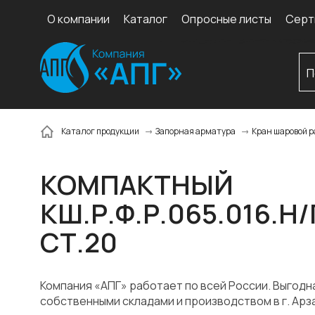
О компании
Каталог
Опросные листы
Серт
Каталог продукции
Запорная арматура
Кран шаровой р
КОМПАКТНЫЙ
КШ.Р.Ф.Р.065.016.Н/
СТ.20
Компания «АПГ» работает по всей России. Выгодн
собственными складами и производством в г. Арз