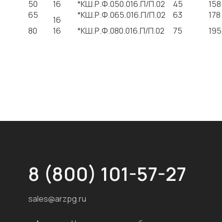
50
16
*КШ.Р.Ф.050.016.П/П.02
45
158
65
*КШ.Р.Ф.065.016.П/П.02
63
178
16
80
16
*КШ.Р.Ф.080.016.П/П.02
75
195
8 (800) 101-57-27
sales@arzpg.ru