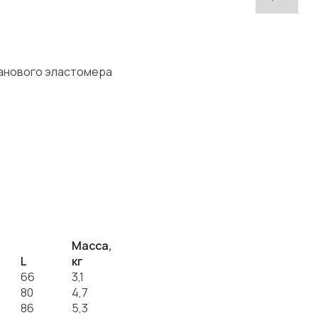
санового эластомера
Масса,
L
кг
66
3,1
80
4,7
86
5,3