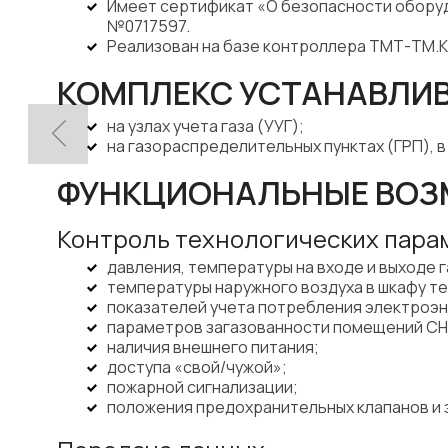
Имеет сертификат «О безопасности оборуд
№0717597.
Реализован на базе контроллера ТМТ-ТМ.К
КОМПЛЕКС УСТАНАВЛИВ
на узлах учета газа (УУГ);
на газораспределительных пунктах (ГРП), 
ФУНКЦИОНАЛЬНЫЕ ВОЗ
Контроль технологических пара
давления, температуры на входе и выходе 
температуры наружного воздуха в шкафу те
показателей учета потребления электроэн
параметров загазованности помещений СН
наличия внешнего питания;
доступа «свой/чужой»;
пожарной сигнализации;
положения предохранительных клапанов и 