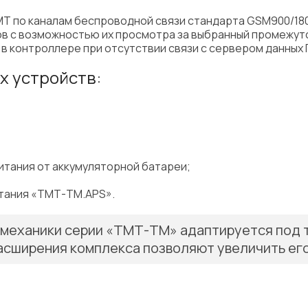
ТМТ по каналам беспроводной связи стандарта GSM900/18
в с возможностью их просмотра за выбранный промежут
в контроллере при отсутствии связи с сервером данных 
 устройств:
итания от аккумуляторной батареи;
итания «ТМТ-ТМ.APS».
еханики серии «ТМТ-ТМ» адаптируется под те
асширения комплекса позволяют увеличить ег