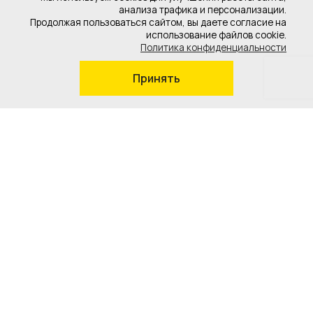
анализа трафика и персонализации.
Продолжая пользоваться сайтом, вы даете согласие на
использование файлов cookie.
Политика конфиденциальности
Принять
8 (800) 101-57-27
sales@arzpg.ru
г. Арзамас, Нижегородская обл., ул. Складская,
строение 2
ИНН 5243038608
КПП 524301001