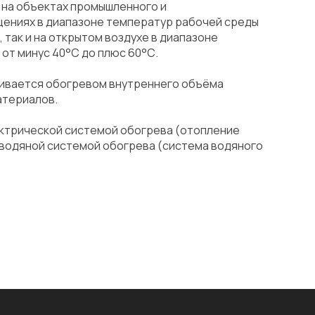
е на объектах промышленного и
щениях в диапазоне температур рабочей среды
 так и на открытом воздухе в диапазоне
от минус 40°С до плюс 60°С.
чивается обогревом внутреннего объёма
атериалов.
электрической системой обогрева (отопление
 водяной системой обогрева (система водяного