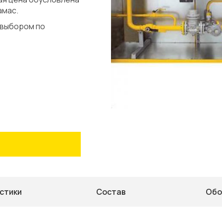
амас.
 выбором по
стики
Состав
Обо