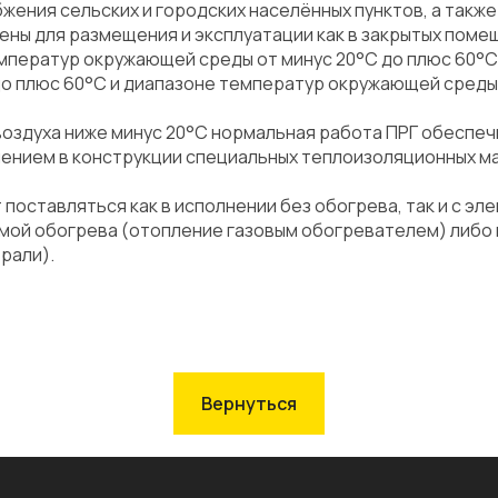
бжения сельских и городских населённых пунктов, а такж
ены для размещения и эксплуатации как в закрытых поме
емператур окружающей среды от минус 20°С до плюс 60°С,
до плюс 60°С и диапазоне температур окружающей среды 
оздуха ниже минус 20°С нормальная работа ПРГ обеспе
нением в конструкции специальных теплоизоляционных м
 поставляться как в исполнении без обогрева, так и с 
мой обогрева (отопление газовым обогревателем) либо
рали).
Вернуться