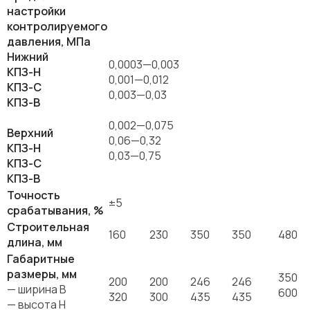
настройки
контролируемого
давления, МПа
Нижний
0,0003—0,003
КПЗ-Н
0,001—0,012
КПЗ-С
0,003—0,03
КПЗ-В
0,002—0,075
Верхний
0,06—0,32
КПЗ-Н
0,03—0,75
КПЗ-С
КПЗ-В
Точность
±5
срабатывания, %
Строительная
160
230
350
350
480
длина, мм
Габаритные
размеры, мм
350
200
200
246
246
— ширина B
600
320
300
435
435
— высота H