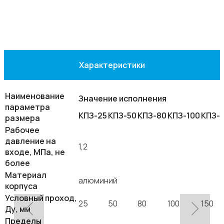
Характеристики
Наименование
Значение исполнения
параметра
КПЗ-25
КПЗ-50
КПЗ-80
КПЗ-100
КПЗ-1
размера
Рабочее
давление на
1,2
входе, МПа, не
более
Материал
алюминий
корпуса
Условный проход,
25
50
80
100
150
Ду, мм
Пределы